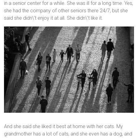
in a senior center for a while. She was ill for a long time. Yes,
she had the company of other seniors there 24/7, but she
said she didn\’t enjoy it at all. She didn\’t like it.
And she said she liked it best at home with her cats. My
grandmother has a lot of cats, and she even has a dog, and