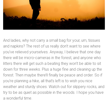
And ladies, why not carry a small bag for your, um, tissues
and napkins? The rest of us really don’t want to see where
you’ve relieved yourselves. Anyway, I believe that one day
there will be micro-cameras in the forest, and anyone who
litters there will get such a beating they won’t be able to sit
down for three weeks. Plus a huge fine and cleaning up the
forest. Then maybe there’ll finally be peace and order. So if
you’re planning a hike, all that’s left is to wish you nice
weather and sturdy shoes. Watch out for slippery rocks, and
try to be as quiet as possible in the woods. I hope you have
a wonderful time.